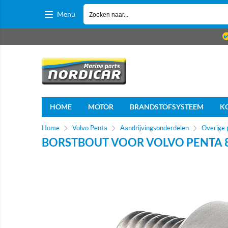
Menu
HOME
MOTOR
BRANDSTOFSYSTEEM
K
Home
Volvo Penta
Aandrijvingsonderdelen
Overige 
BORSTBOUT VOOR VOLVO PENTA 