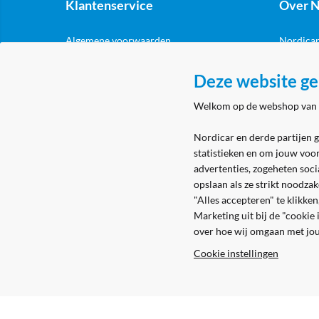
Klantenservice
Over N
Algemene voorwaarden
Nordicar
Privacy & cookies
Nordicar
Deze website ge
Eerste aanmelding
Locatie 
Welkom op de webshop van
Levering & bezorging
Retouren
Nordicar en derde partijen 
statistieken en om jouw voo
advertenties, zogeheten soci
opslaan als ze strikt noodza
"Alles accepteren" te klikke
Marketing uit bij de "cookie
over hoe wij omgaan met jo
Cookie instellingen