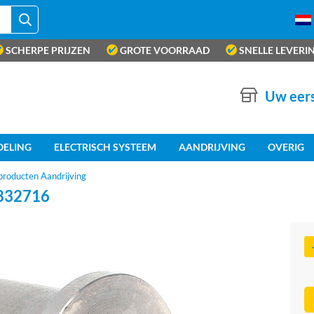
SCHERPE PRIJZEN
GROTE VOORRAAD
SNELLE LEVERI
Uw eers
OELING
ELECTRISCH SYSTEEM
AANDRIJVING
OVERIG
producten Aandrijving
832716