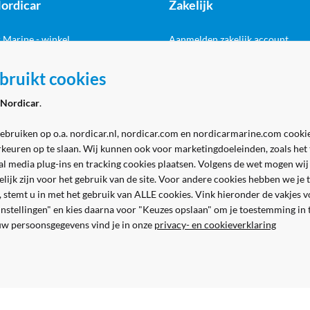
ordicar
Zakelijk
 Marine - winkel
Aanmelden zakelijk account
 Marine - werkplaats
bruikt cookies
Volg ons
& contact
Nordicar
.
gebruiken op o.a. nordicar.nl, nordicar.com en nordicarmarine.com cookie
rkeuren op te slaan. Wij kunnen ook voor marketingdoeleinden, zoals het
al media plug-ins en tracking cookies plaatsen. Volgens de wet mogen wij
kelijk zijn voor het gebruik van de site. Voor andere cookies hebben we j
n, stemt u in met het gebruik van ALLE cookies. Vink hieronder de vakjes 
 instellingen" en kies daarna voor "Keuzes opslaan" om je toestemming in
Veilig en gemakkelijk betalen
uw persoonsgegevens vind je in onze
privacy- en cookieverklaring
Alle prijzen worden inclusief en exclusief BTW getoond