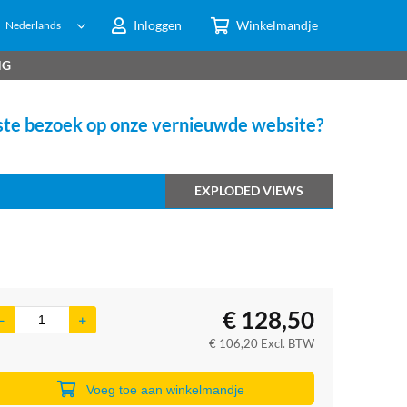
Inloggen
Winkelmandje
Nederlands
NG
te bezoek op onze vernieuwde website?
EXPLODED VIEWS
€
128,50
€
106,20
Excl. BTW
Voeg toe aan winkelmandje