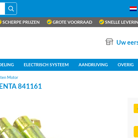
SCHERPE PRIJZEN
GROTE VOORRAAD
SNELLE LEVERI
Uw eers
OELING
ELECTRISCH SYSTEEM
AANDRIJVING
OVERIG
cten Motor
ENTA 841161