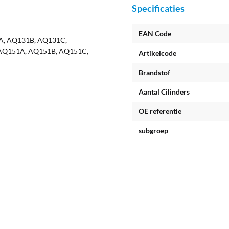
Specificaties
EAN Code
A, AQ131B, AQ131C,
 AQ151A, AQ151B, AQ151C,
Artikelcode
Brandstof
Aantal Cilinders
OE referentie
subgroep