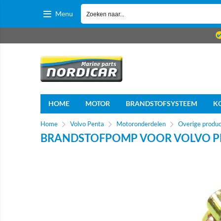
Menu
HOME
MOTOR
BRANDSTOFSYSTEEM
K
Home
Volvo Penta
Motoronderdelen
Overige produ
BRANDSTOFPOMP VOOR VOLVO P