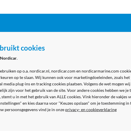
ordicar
Zakelijk
bruikt cookies
 Marine - winkel
Aanmelden zakelijk account
Nordicar
.
 Marine - werkplaats
Volg ons
& contact
gebruiken op o.a. nordicar.nl, nordicar.com en nordicarmarine.com cookie
rkeuren op te slaan. Wij kunnen ook voor marketingdoeleinden, zoals het
al media plug-ins en tracking cookies plaatsen. Volgens de wet mogen wij
kelijk zijn voor het gebruik van de site. Voor andere cookies hebben we j
n, stemt u in met het gebruik van ALLE cookies. Vink hieronder de vakjes 
 instellingen" en kies daarna voor "Keuzes opslaan" om je toestemming in
uw persoonsgegevens vind je in onze
privacy- en cookieverklaring
Veilig en gemakkelijk betalen