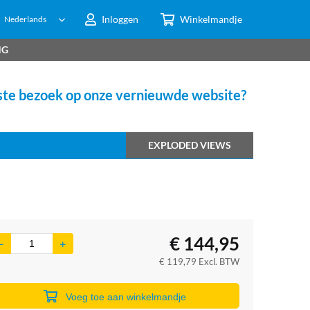
Inloggen
Winkelmandje
Nederlands
NG
te bezoek op onze vernieuwde website?
EXPLODED VIEWS
€
144,95
€
119,79
Excl. BTW
Voeg toe aan winkelmandje