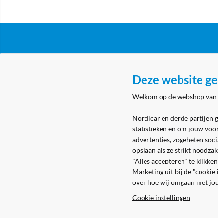
Klantenservice
Over N
Deze website ge
Algemene voorwaarden
Nordicar
Welkom op de webshop van
Privacy & cookies
Nordicar
Eerste aanmelding
Locatie 
Nordicar en derde partijen 
statistieken en om jouw voo
Levering & bezorging
advertenties, zogeheten soci
Retouren
opslaan als ze strikt noodza
"Alles accepteren" te klikke
Marketing uit bij de "cookie
over hoe wij omgaan met jo
Cookie instellingen