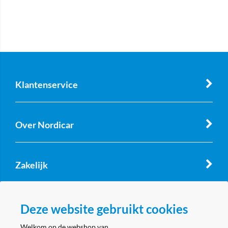
Klantenservice
Over Nordicar
Zakelijk
Volg ons
Deze website gebruikt cookies
Welkom op de webshop van